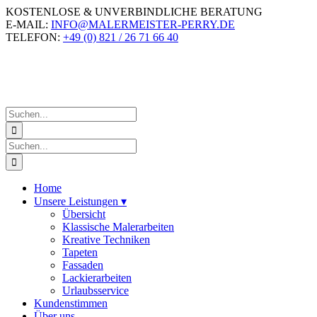
Zum
KOSTENLOSE & UNVERBINDLICHE BERATUNG
Inhalt
E-MAIL:
INFO@MALERMEISTER-PERRY.DE
springen
TELEFON:
+49 (0) 821 / 26 71 66 40
Suche
nach:
Suche
nach:
Home
Unsere Leistungen
▾
Übersicht
Klassische Malerarbeiten
Kreative Techniken
Tapeten
Fassaden
Lackierarbeiten
Urlaubsservice
Kundenstimmen
Über uns