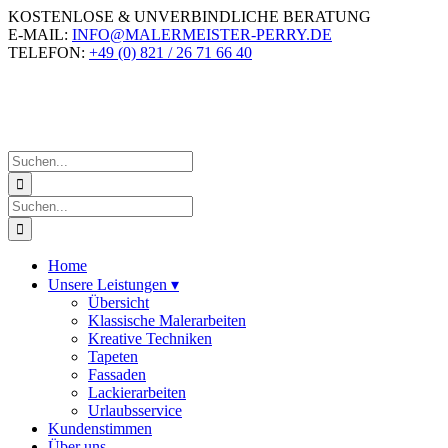
Zum
KOSTENLOSE & UNVERBINDLICHE BERATUNG
Inhalt
E-MAIL:
INFO@MALERMEISTER-PERRY.DE
springen
TELEFON:
+49 (0) 821 / 26 71 66 40
Suche
nach:
Suche
nach:
Home
Unsere Leistungen
▾
Übersicht
Klassische Malerarbeiten
Kreative Techniken
Tapeten
Fassaden
Lackierarbeiten
Urlaubsservice
Kundenstimmen
Über uns