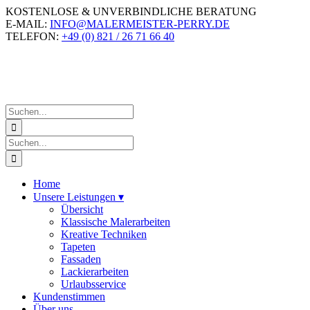
Zum
KOSTENLOSE & UNVERBINDLICHE BERATUNG
Inhalt
E-MAIL:
INFO@MALERMEISTER-PERRY.DE
springen
TELEFON:
+49 (0) 821 / 26 71 66 40
Suche
nach:
Suche
nach:
Home
Unsere Leistungen
▾
Übersicht
Klassische Malerarbeiten
Kreative Techniken
Tapeten
Fassaden
Lackierarbeiten
Urlaubsservice
Kundenstimmen
Über uns