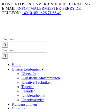
Zum
KOSTENLOSE & UNVERBINDLICHE BERATUNG
Inhalt
E-MAIL:
INFO@MALERMEISTER-PERRY.DE
springen
TELEFON:
+49 (0) 821 / 26 71 66 40
Suche
nach:
Suche
nach:
Home
Unsere Leistungen
▾
Übersicht
Klassische Malerarbeiten
Kreative Techniken
Tapeten
Fassaden
Lackierarbeiten
Urlaubsservice
Kundenstimmen
Über uns