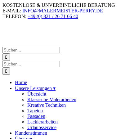
Zum
KOSTENLOSE & UNVERBINDLICHE BERATUNG
Inhalt
E-MAIL:
INFO@MALERMEISTER-PERRY.DE
springen
TELEFON:
+49 (0) 821 / 26 71 66 40
Suche
nach:
Suche
nach:
Home
Unsere Leistungen
▾
Übersicht
Klassische Malerarbeiten
Kreative Techniken
Tapeten
Fassaden
Lackierarbeiten
Urlaubsservice
Kundenstimmen
Über uns